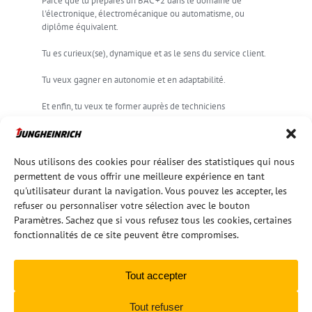
Parce que tu prépares un BAC +2 dans le domaine de
l'électronique, électromécanique ou automatisme, ou
diplôme équivalent.
Tu es curieux(se), dynamique et as le sens du service client.
Tu veux gagner en autonomie et en adaptabilité.
Et enfin, tu veux te former auprès de techniciens
professionnels.
POSTULER
Nous utilisons des cookies pour réaliser des statistiques qui nous
permettent de vous offrir une meilleure expérience en tant
qu'utilisateur durant la navigation. Vous pouvez les accepter, les
refuser ou personnaliser votre sélection avec le bouton
Paramètres. Sachez que si vous refusez tous les cookies, certaines
fonctionnalités de ce site peuvent être compromises.
Tout accepter
Tout refuser