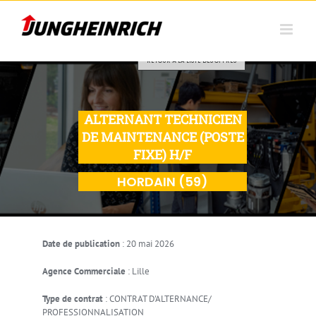
Skip to content
RETOUR À LA LISTE DES OFFRES
ALTERNANT TECHNICIEN
DE MAINTENANCE (POSTE
FIXE) H/F
HORDAIN (59)
Date de publication
:
20 mai 2026
Agence Commerciale
:
Lille
Type de contrat
:
CONTRAT D'ALTERNANCE/
PROFESSIONNALISATION