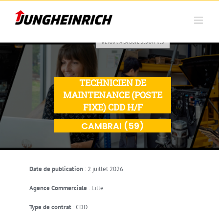
Skip to content
RETOUR À LA LISTE DES OFFRES
TECHNICIEN DE
MAINTENANCE (POSTE
FIXE) CDD H/F
CAMBRAI (59)
Date de publication
:
2 juillet 2026
Agence Commerciale
:
Lille
Type de contrat
:
CDD