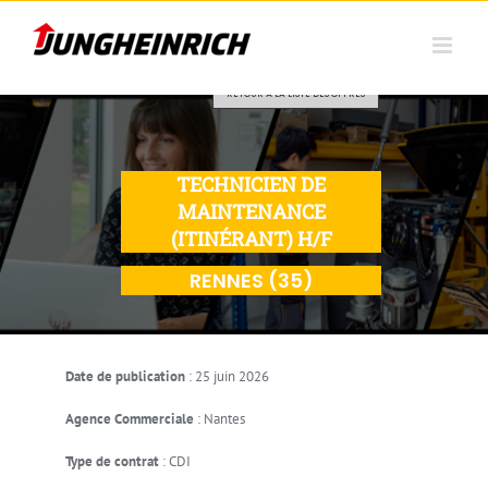
Skip to content
RETOUR À LA LISTE DES OFFRES
TECHNICIEN DE
MAINTENANCE
(ITINÉRANT) H/F
RENNES (35)
Date de publication
:
25 juin 2026
Agence Commerciale
:
Nantes
Type de contrat
:
CDI